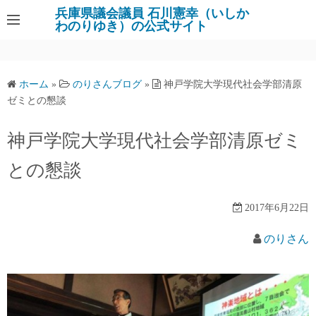
コ
兵庫県議会議員 石川憲幸（いしか
わのりゆき）の公式サイト
ン
テ
ン
ツ
ホーム
»
のりさんブログ
»
神戸学院大学現代社会学部清原
へ
ゼミとの懇談
ス
キ
神戸学院大学現代社会学部清原ゼミ
ッ
との懇談
プ
2017年6月22日
のりさん