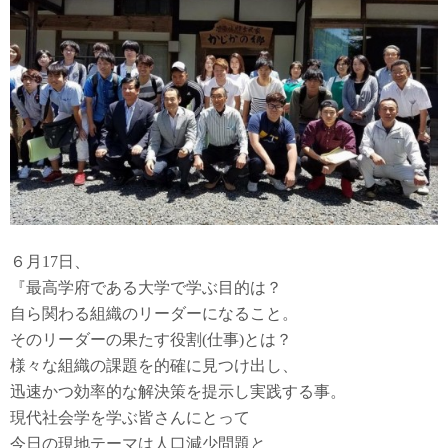
６月17日、
『最高学府である大学で学ぶ目的は？
自ら関わる組織のリーダーになること。
そのリーダーの果たす役割(仕事)とは？
様々な組織の課題を的確に見つけ出し、
迅速かつ効率的な解決策を提示し実践する事。
現代社会学を学ぶ皆さんにとって
今日の現地テーマは人口減少問題と