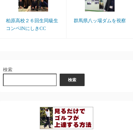
柏原高校２６回生同級生
群馬県八ッ場ダムを視察
コンペINにしきCC
検索
検索