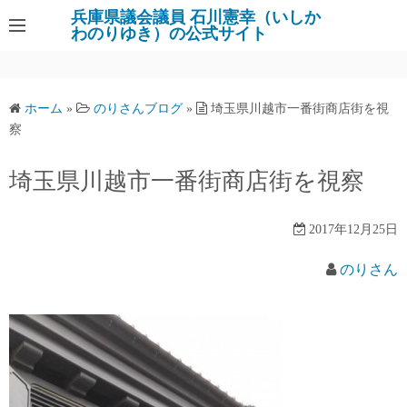
コ
兵庫県議会議員 石川憲幸（いしか
わのりゆき）の公式サイト
ン
テ
ン
ツ
ホーム
»
のりさんブログ
»
埼玉県川越市一番街商店街を視
へ
察
ス
キ
埼玉県川越市一番街商店街を視察
ッ
プ
2017年12月25日
のりさん