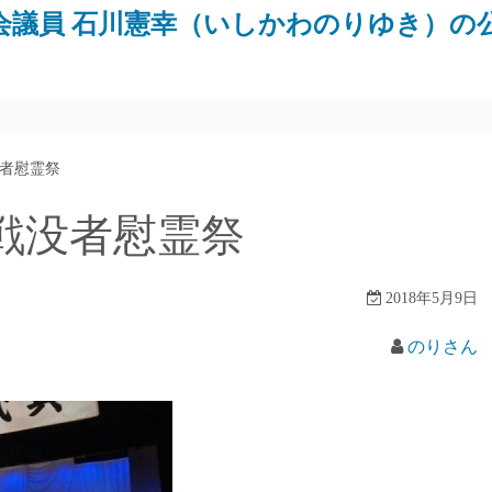
会議員 石川憲幸（いしかわのりゆき）の
者慰霊祭
戦没者慰霊祭
2018年5月9日
のりさん