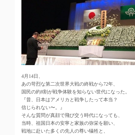
4月14日、
あの苛烈な第二次世界大戦の終戦から72年、
国民の約8割が戦争体験を知らない世代になった。
『昔、日本はアメリカと戦争したって本当？
信じられない〜。』
そんな質問が真顔で飛び交う時代になっても、
当時、祖国日本の安寧と家族の弥栄を願い、
戦地に赴いた多くの先人の尊い犠牲と、