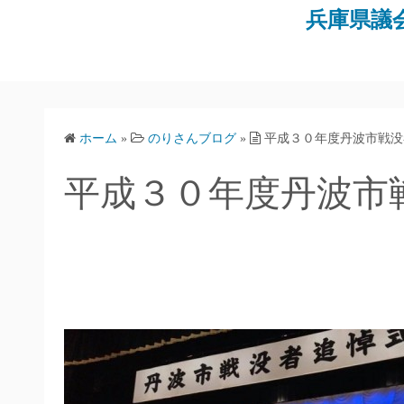
コ
兵庫県議
ン
テ
ン
ツ
へ
ホーム
»
のりさんブログ
»
平成３０年度丹波市戦没
ス
キ
平成３０年度丹波市
ッ
プ