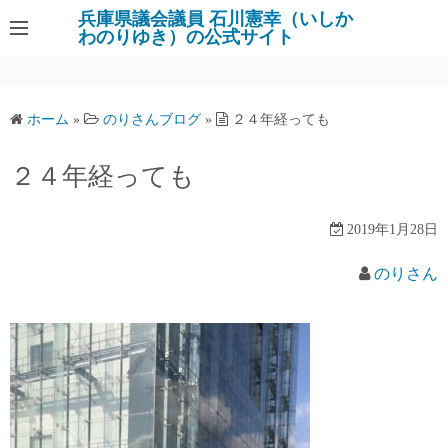
コ
兵庫県議会議員 石川憲幸（いしか
わのりゆき）の公式サイト
ン
テ
ン
ツ
ホーム
»
のりさんブログ
»
２４年経っても
へ
ス
２４年経っても
キ
ッ
2019年1月28日
プ
のりさん