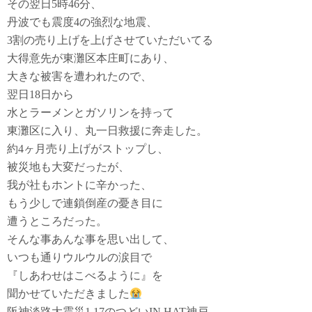
その翌日5時46分、
丹波でも震度4の強烈な地震、
3割の売り上げを上げさせていただいてる
大得意先が東灘区本庄町にあり、
大きな被害を遭われたので、
翌日18日から
水とラーメンとガソリンを持って
東灘区に入り、丸一日救援に奔走した。
約4ヶ月売り上げがストップし、
被災地も大変だったが、
我が社もホントに辛かった、
もう少しで連鎖倒産の憂き目に
遭うところだった。
そんな事あんな事を思い出して、
いつも通りウルウルの涙目で
『しあわせはこべるように』を
聞かせていただきました
阪神淡路大震災1.17のつどいIN HAT神戸