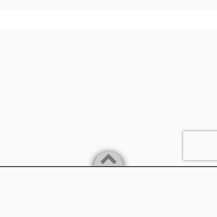
Powered by
WordPress
Theme by
Simple Days
兵庫県丹波市
©2026