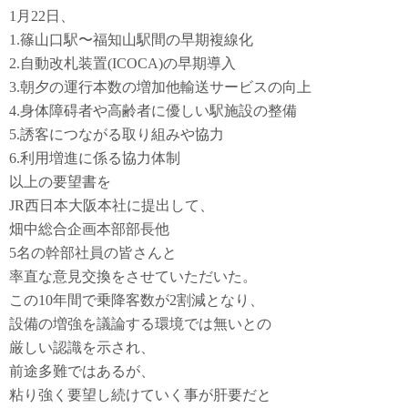
1月22日、
1.篠山口駅〜福知山駅間の早期複線化
2.自動改札装置(ICOCA)の早期導入
3.朝夕の運行本数の増加他輸送サービスの向上
4.身体障碍者や高齢者に優しい駅施設の整備
5.誘客につながる取り組みや協力
6.利用増進に係る協力体制
以上の要望書を
JR西日本大阪本社に提出して、
畑中総合企画本部部長他
5名の幹部社員の皆さんと
率直な意見交換をさせていただいた。
この10年間で乗降客数が2割減となり、
設備の増強を議論する環境では無いとの
厳しい認識を示され、
前途多難ではあるが、
粘り強く要望し続けていく事が肝要だと