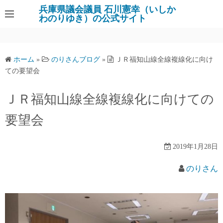
コ
兵庫県議会議員 石川憲幸（いしか
わのりゆき）の公式サイト
ン
テ
ン
ツ
ホーム
»
のりさんブログ
»
ＪＲ福知山線全線複線化に向け
へ
ての要望会
ス
キ
ＪＲ福知山線全線複線化に向けての
ッ
要望会
プ
2019年1月28日
のりさん