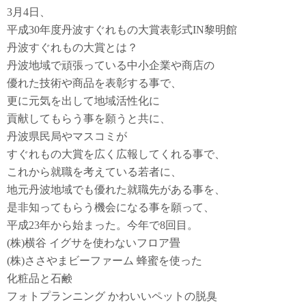
3月4日、
平成30年度丹波すぐれもの大賞表彰式IN黎明館
丹波すぐれもの大賞とは？
丹波地域で頑張っている中小企業や商店の
優れた技術や商品を表彰する事で、
更に元気を出して地域活性化に
貢献してもらう事を願うと共に、
丹波県民局やマスコミが
すぐれもの大賞を広く広報してくれる事で、
これから就職を考えている若者に、
地元丹波地域でも優れた就職先がある事を、
是非知ってもらう機会になる事を願って、
平成23年から始まった。今年で8回目。
(株)横谷 イグサを使わないフロア畳
(株)ささやまビーファーム 蜂蜜を使った
化粧品と石鹸
フォトプランニング かわいいペットの脱臭