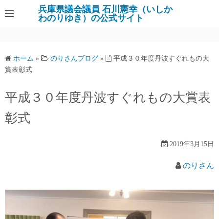
コ
兵庫県議会議員 石川憲幸（いしか
わのりゆき）の公式サイト
ン
テ
ン
ツ
ホーム
»
のりさんブログ
»
平成３０年度丹波すぐれもの大
へ
賞表彰式
ス
キ
平成３０年度丹波すぐれもの大賞表
ッ
彰式
プ
2019年3月15日
のりさん