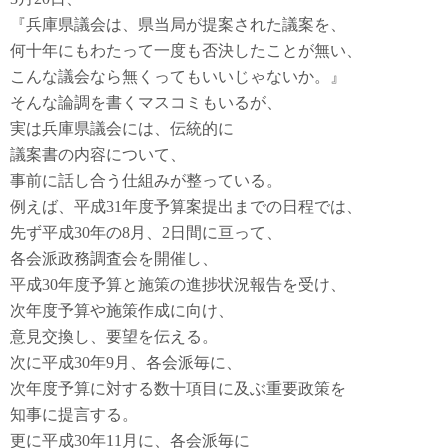
『兵庫県議会は、県当局が提案された議案を、
何十年にもわたって一度も否決したことが無い、
こんな議会なら無くってもいいじゃないか。』
そんな論調を書くマスコミもいるが、
実は兵庫県議会には、伝統的に
議案書の内容について、
事前に話し合う仕組みが整っている。
例えば、平成31年度予算案提出までの日程では、
先ず平成30年の8月、2日間に亘って、
各会派政務調査会を開催し、
平成30年度予算と施策の進捗状況報告を受け、
次年度予算や施策作成に向け、
意見交換し、要望を伝える。
次に平成30年9月、各会派毎に、
次年度予算に対する数十項目に及ぶ重要政策を
知事に提言する。
更に平成30年11月に、各会派毎に