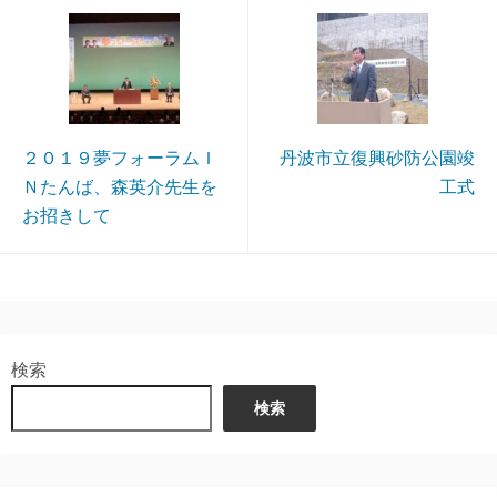
２０１９夢フォーラムＩ
丹波市立復興砂防公園竣
Ｎたんば、森英介先生を
工式
お招きして
検索
検索