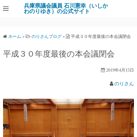
コ
兵庫県議会議員 石川憲幸（いしか
わのりゆき）の公式サイト
ン
テ
ン
ツ
ホーム
»
のりさんブログ
»
平成３０年度最後の本会議閉会
へ
ス
平成３０年度最後の本会議閉会
キ
ッ
2019年4月15日
プ
のりさん