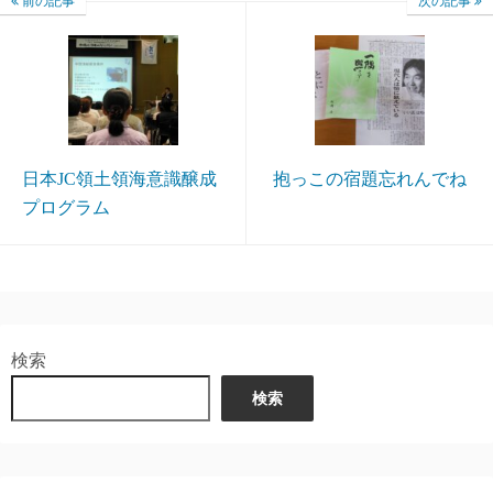
前の記事
次の記事
日本JC領土領海意識醸成
抱っこの宿題忘れんでね
プログラム
検索
検索