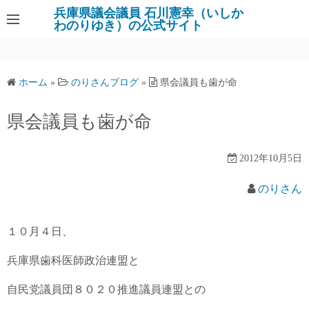
コ
兵庫県議会議員 石川憲幸（いしか
わのりゆき）の公式サイト
ン
テ
ン
ツ
ホーム
»
のりさんブログ
»
県会議員も歯が命
へ
ス
県会議員も歯が命
キ
ッ
2012年10月5日
プ
のりさん
１０月４日、
兵庫県歯科医師政治連盟と
自民党議員団８０２０推進議員連盟との