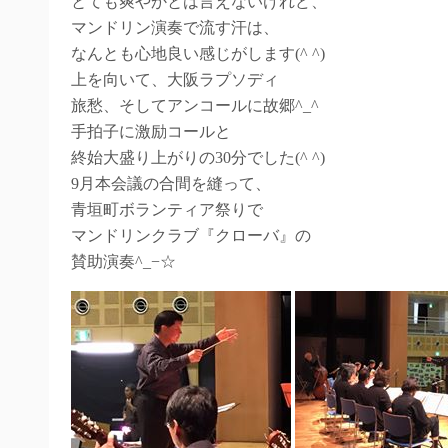
とても爽やかとは言えないけれど、
マンドリン演奏で流す汗は、
なんとも心地良い感じがします(^ ^)
上を向いて、大阪ラプソディ
旅愁、そしてアンコールに故郷^_^
手拍子に激励コールと
終始大盛り上がりの30分でした(^ ^)
9月本会議の合間を縫って、
青垣町ボランティア祭りで
マンドリンクラブ『クローバ』の
賛助演奏^_−☆