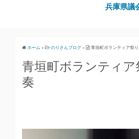
コ
兵庫県議
ン
テ
ン
ツ
へ
ホーム
»
のりさんブログ
»
青垣町ボランティア祭り
ス
キ
青垣町ボランティア
ッ
プ
奏