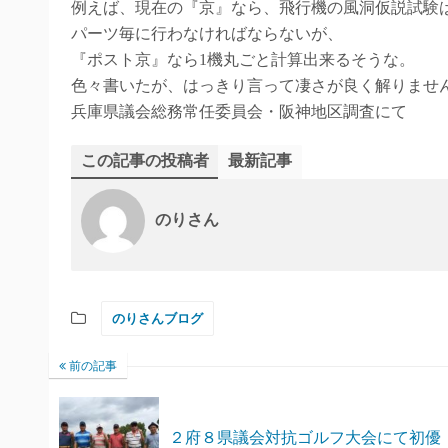
例えば、現在の『京』なら、飛行機の風洞仮説試験
パーツ毎に行わなければならないが、
『ポスト京』なら1機丸ごと計算出来るそうな。
色々書いたが、はっきり言って凄さが良く解りません^
兵庫県議会総務常任委員会・阪神地区調査にて
この記事の投稿者
最新記事
のりさん
のりさんブログ
前の記事
２府８県議会対抗ゴルフ大会にて初優