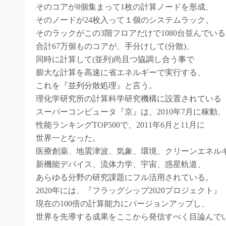
そのコアが8個集まって1枚の計算ノードを形成、
そのノードが24枚入って１個のシステムラック。
そのラックがこの3階フロアだけで1080台並んでい
合計67万個ものコアが、手分けして(分散)、
同時に計算して(並列)尚且つ協調し合う事で
膨大な計算を高速に省エネルギーで実行する、
これを『並列分散処理』と言う。
理化学研究所の計算科学研究機構に設置されている
スーパーコンピュータ『京』は、2010年7月に稼動、
性能ランキングTOP500で、2011年6月と11月に
世界一となった。
医療創薬、地震津波、気象、環境、クリーンエネル
新機能デバイス、流体力学、宇宙、惑星軌道、
あらゆる分野の研究課題にフル活用されている。
2020年には、『フラッグシップ2020プロジェクト』
現在の100倍の計算能力にバージョンアップし、
世界を先導する成果をここから発信すべく目論んで