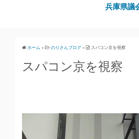
コ
兵庫県議
ン
テ
ン
ツ
へ
ホーム
»
のりさんブログ
»
スパコン京を視察
ス
キ
スパコン京を視察
ッ
プ