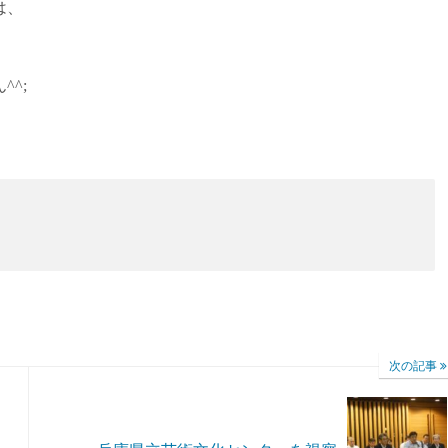
は、
^;
次の記事