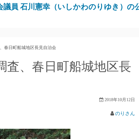
会議員 石川憲幸（いしかわのりゆき）の
、春日町船城地区長見自治会
調査、春日町船城地区長
2018年10月12日
のりさん