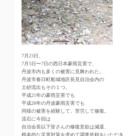
7月23日、
7月5日〜7日の西日本豪雨災害で、
丹波市内も多くの被害に見舞われた。
丹波市春日町船城地区長見自治会内の
土砂流出もその１つ。
平成21年の豪雨災害でも
平成26年の丹波豪雨災害でも
同様の被害を経験して、苦労して修復。
流石に今回は
自治会長以下皆さんの修復意欲は減退、
根本的な災害対策を求めて調査依頼をいただき、