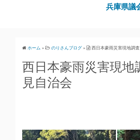
コ
兵庫県議
ン
テ
ン
ツ
へ
ホーム
»
のりさんブログ
»
西日本豪雨災害現地調査
ス
キ
西日本豪雨災害現地
ッ
プ
見自治会