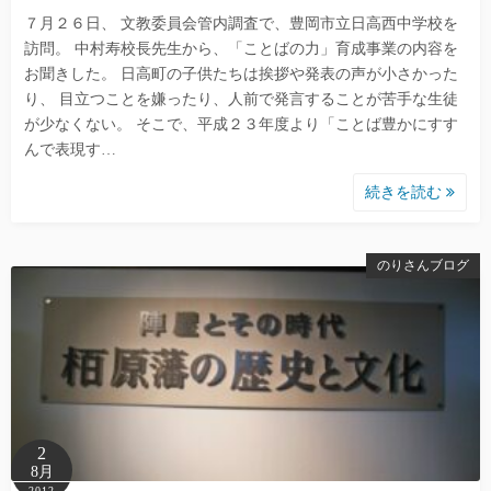
７月２６日、 文教委員会管内調査で、豊岡市立日高西中学校を
訪問。 中村寿校長先生から、「ことばの力」育成事業の内容を
お聞きした。 日高町の子供たちは挨拶や発表の声が小さかった
り、 目立つことを嫌ったり、人前で発言することが苦手な生徒
が少なくない。 そこで、平成２３年度より「ことば豊かにすす
んで表現す…
続きを読む
のりさんブログ
2
8月
2012