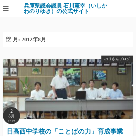
コ
兵庫県議会議員 石川憲幸（いしか
わのりゆき）の公式サイト
ン
テ
ン
ツ
月:
2012年8月
へ
ス
キ
のりさんブログ
ッ
プ
2
8月
2012
日高西中学校の「ことばの力」育成事業