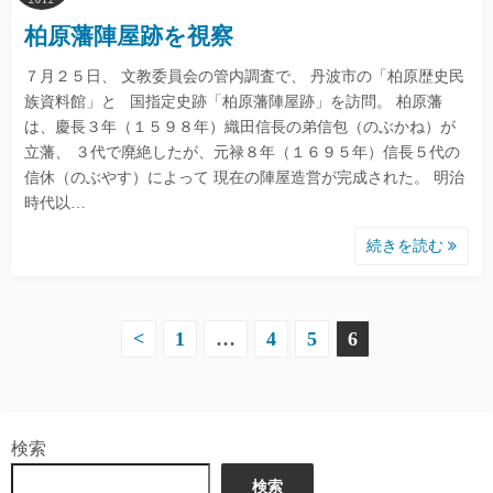
柏原藩陣屋跡を視察
７月２５日、 文教委員会の管内調査で、 丹波市の「柏原歴史民
族資料館」と 国指定史跡「柏原藩陣屋跡」を訪問。 柏原藩
は、慶長３年（１５９８年）織田信長の弟信包（のぶかね）が
立藩、 ３代で廃絶したが、元禄８年（１６９５年）信長５代の
信休（のぶやす）によって 現在の陣屋造営が完成された。 明治
時代以…
続きを読む
投
<
1
…
4
5
6
稿
の
検索
ペ
検索