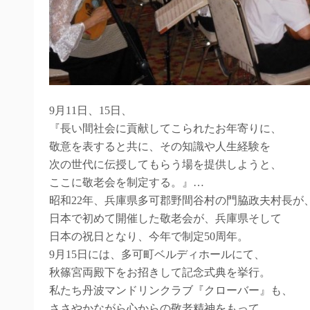
9月11日、15日、
『長い間社会に貢献してこられたお年寄りに、
敬意を表すると共に、その知識や人生経験を
次の世代に伝授してもらう場を提供しようと、
ここに敬老会を制定する。』
…
昭和22年、兵庫県多可郡野間谷村の門脇政夫村長が
日本で初めて開催した敬老会が、兵庫県そして
日本の祝日となり、今年で制定50周年。
9月15日には、多可町ベルディホールにて、
秋篠宮両殿下をお招きして記念式典を挙行。
私たち丹波マンドリンクラブ『クローバー』も、
ささやかながら心からの敬老精神をもって、