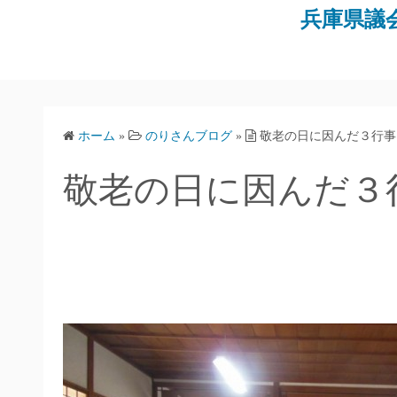
コ
兵庫県議
ン
テ
ン
ツ
へ
ホーム
»
のりさんブログ
»
敬老の日に因んだ３行事
ス
キ
敬老の日に因んだ３
ッ
プ